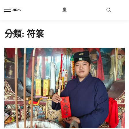
Skip
Skip
to
to
MENU
navigation
content
分類:
符箓