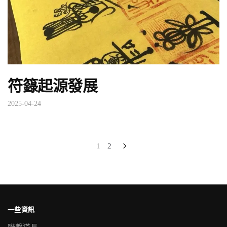
符籙起源發展
2025-04-24
文
1
2
章
分
頁
一些資訊