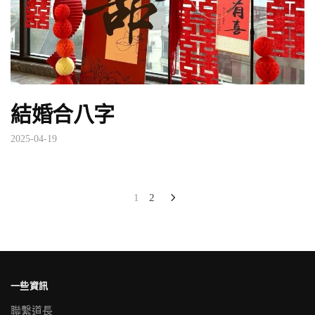
結婚合八字
2025-04-19
文
1
2
章
分
頁
一些資訊
聯繫道長