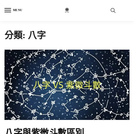
Skip
Skip
to
to
MENU
navigation
content
分類:
八字
八字與紫微斗數區別