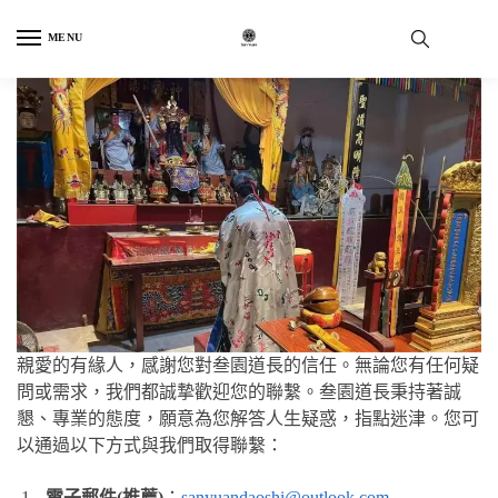
Skip
Skip
to
to
MENU
navigation
content
親愛的有緣人，
感謝您對叁園道長的信任。無論您有任何疑
問或需求，我們都誠摯歡迎您的聯繫。叁園道長秉持著誠
懇、專業的態度，願意為您解答人生疑惑，指點迷津。
您可
以通過以下方式與我們取得聯繫：
電子郵件(推薦)
：
sanyuandaoshi@outlook.com