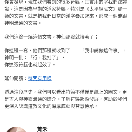
你會發現，現在我們看到的很多符籙，其實用的字我們都認
識。這是因為早期的道家符籙，特別是《太平經賦文》那一
類的文書，就是把我們日常的漢字疊加起來，形成一個能跟
神明溝通的文書。
我們這邊一燒這個文書，神仙那邊就接著了；
你這邊一寫，他們那邊就收到了——「我申請做這件事」，
神明一批：「行，我批了」，
你這張符籙也就起效了。
延伸閱讀：
符咒有用嗎
透過這段歷史，我們可以看出符籙不僅僅是紙上的圖文，更
是古人與神靈溝通的媒介。了解符籙起源發展，有助於我們
更深入認識道教文化的深厚底蘊與智慧傳承。
菁禾