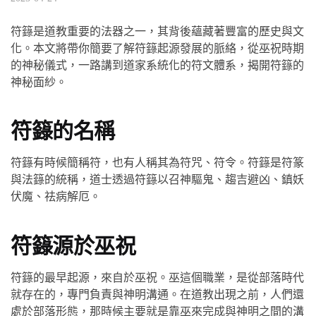
符籙是道教重要的法器之一，其背後蘊藏著豐富的歷史與文
化。本文將帶你簡要了解符籙起源發展的脈絡，從巫祝時期
的神秘儀式，一路講到道家系統化的符文體系，揭開符籙的
神秘面紗。
符籙的名稱
符籙有時候簡稱符，也有人稱其為符咒、符令。符籙是符篆
與法籙的統稱，道士透過符籙以召神驅鬼、趨吉避凶、鎮妖
伏魔、祛病解厄。
符籙源於巫祝
符籙的最早起源，來自於巫祝。巫這個職業，是從部落時代
就存在的，專門負責與神明溝通。在道教出現之前，人們還
處於部落形態，那時候主要就是靠巫來完成與神明之間的溝