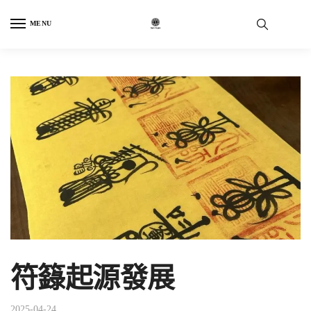
Skip
Skip
to
to
MENU
navigation
content
符籙起源發展
2025-04-24