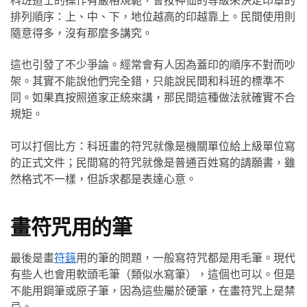
科班道士的操作有嚴格規範，會按神仙的等級來決定印章的
排列順序：上、中、下，地位越高的印越靠上。民間使用則
隨意得多，沒有那麼多講究。
這也引發了不少爭論。經常會有人因為蓋印的順序不對而吵
架。其實不能說他們完全錯，只能說民間和科班的標準不
同。如果真按照道家正統來講，那民間這種做法就確實不合
規矩。
可以打個比方：科班畫的符咒就像是機關單位給上級單位寫
的正式文件；民間寫的符咒就像是普通百姓寫的請願書，雖
然格式不一樣，但訴求都是表達心意。
畫符咒用的筆
最後是畫
符籙
用的筆的問題，一般寫符咒都是用毛筆。現代
有些人也會用軟頭毛筆（類似水寫筆），這個也可以。但是
不能用鋼筆或原子筆，因為這些屬於硬筆，在畫符咒上是禁