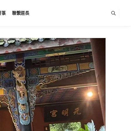
符箓
聯繫道長