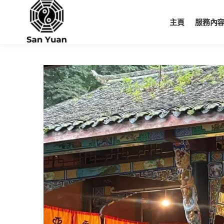
Skip
Skip
to
to
主頁
服務內
navigation
content