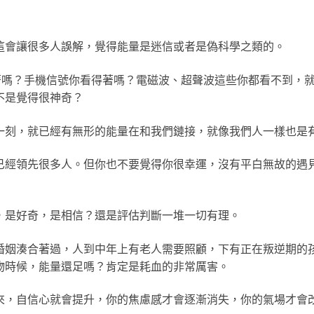
這會讓很多人誤解，覺得能量是迷信或者是偽科學之類的。
得著嗎？手機信號你看得著嗎？電磁波、超聲波這些你都看不到，
不是覺得很神奇？
一刻，就已經有無形的能量在和我們鏈接，就像我們人一樣也是
已經領先很多人。但你也不要覺得你很幸運，沒有平白無故的遇
，是好奇，是相信？還是評估判斷一堆一切有理。
婚姻湊合著過，人到中年上有老人需要照顧，下有正在叛逆期的
物時候，能量還足嗎？肯定是耗血的非常厲害。
來，自信心就會提升，你的焦慮感才會逐漸消失，你的氣場才會