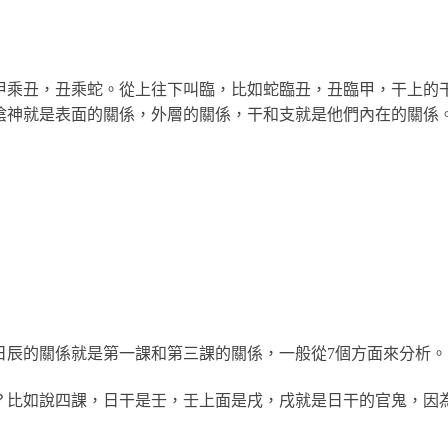
甲乘丑，丑乘蛇。從上往下叫臨，比如蛇臨丑，丑臨甲，干上的
陰神就是表面的關係，外層的關係，干和支就是他們內在的關係
日辰的關係就是第一課和第三課的關係，一般從7個方面來分析。
？比如說四課，日干是壬，壬上面是戌，戌就是日干的官鬼，因