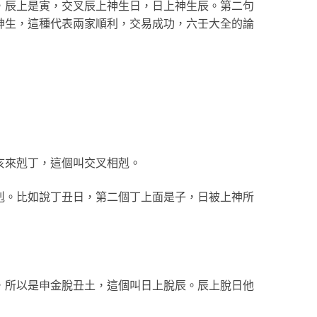
，辰上是寅，交叉辰上神生日，日上神生辰。第二句
神生，這種代表兩家順利，交易成功，六壬大全的論
亥來剋丁，這個叫交叉相剋。
剋。比如說丁丑日，第二個丁上面是子，日被上神所
，所以是申金脫丑土，這個叫日上脫辰。辰上脫日他