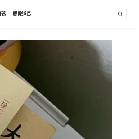
符箓
聯繫道長