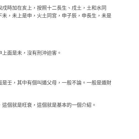
說戌時加在亥上，按照十二長生、戌土，土和水同
下未，未上是申，火土同宮，申子辰，申長生，未是
申上面是未，沒有刑沖迫害。
面是壬，其中有個叫遁父母，一般不論。一般是遁財
，這個就是旺衰，這個就是基本的一個介紹。