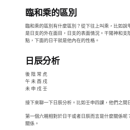
臨和乘的區別
臨和乘的區別有什麼區別？從下往上叫乘，比如說
是日支的外在面目，日支的表面情況。干陽神和支
點，下面的日干就是他內在的性格。
日辰分析
後 陰 常 虎
午 未 酉 戌
未 申 戌 壬
接下來聊一下日辰分析。比如壬申四課，他們之間
第一個六親相對於日干或者日辰而言是什麼關係呢
關係。