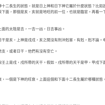
神十二長生的狀態，就是日上神和日下神它屬於什麼狀態？比如
辰下面，那個是亥，亥就是地旺的前一位，也就是臨官。再看一
上面的太陰是吉，一吉一凶，日吉事凶。
日干是亥，上神是戌戌，亥之間沒有刑沖剋害，有剋，剋不論。
地支，或者日干，他們有沒有空亡。
說壬上是戌，戌所帶的天干。假如，戌所帶的天干是甲，甲戌下
衰，一個是下神的旺衰。上面這個和下面十二長生屬於哪種狀態