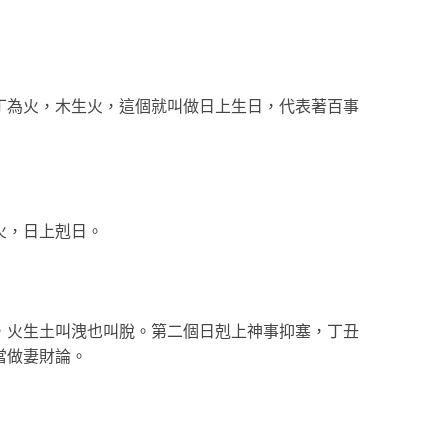
丁為火，木生火，這個就叫做日上生日，代表著百事
火，日上剋日。
，火生土叫洩也叫脫。第二個日剋上神事抑塞，丁丑
當做妻財論。