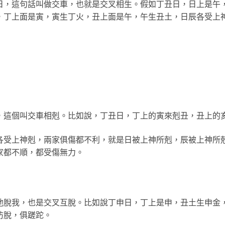
日，這句話叫做交車，也就是交叉相生。假如丁丑日，日上是午
，丁上面是寅，寅生丁火，丑上面是午，午生丑土，日辰各受上
，這個叫交車相剋。比如說，丁丑日，丁上的寅來剋丑，丑上的
各受上神剋，兩家俱傷都不利，就是日被上神所剋，辰被上神所
家都不順，都受傷無力。
他脫我，也是交叉互脫。比如說丁申日，丁上是申，丑土生申金
防脫，俱蹉跎。