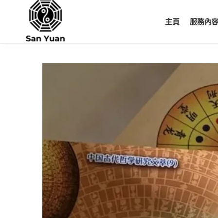
Skip
Skip
to
to
主頁
服務內
navigation
content