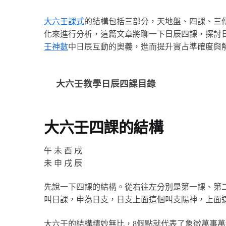
大六壬課式
的結構包括三部分，天地盤、四課、三
化來進行分析，這篇文章將聊一下日辰四課，探討
壬神數
中日辰互動的奧義，進而提升實占準確度與
大六壬教學日辰四課目錄
大六壬四課的結構
午 未 酉 戌
未 申 戌 辰
先說一下四課的結構。從右往左分別是第一課、第
叫日課，申為日支，日支上面這個叫支陽神，上面
大六壬的結構精妙無比，8個點就代表了象徵萬事