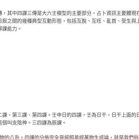
傳，其中四課三傳是大六壬模型的主要部分，占卜資訊主要體現
日辰之間的幾種典型互動形態，包括互脫、互旺、亂首、受生與
解課能力。
二課、第三課、第四課。壬申日的四課，壬為日干，日干上面的
這個叫支陰神。三四課為辰課。
萬物的八卦。四課的分佈完全是按照易經萬物生成論，就是我們