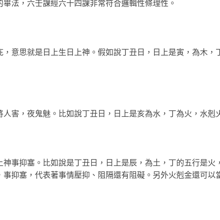
的畢法，六壬課經六十四課非常符合邏輯性條理性。
庇，意思就是日上生日上神。假如說丁丑日，日上是寅，為木，
將人害，夜鬼魅。比如說丁丑日，日上是亥為水，丁為火，水剋
上神事抑塞。比如說是丁丑日，日上是辰，為土，丁的五行是火
，事抑塞，代表著事情壓抑、阻隔還有阻礙。另外火剋金還可以