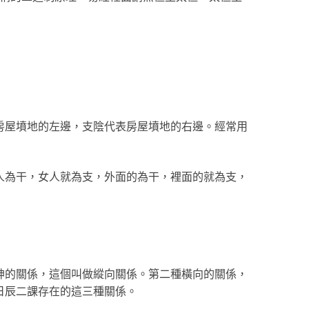
房屋墳地的左邊，支陰代表房屋墳地的右邊。經常用
人為干，女人就為支，外面的為干，裡面的就為支，
神的關係，這個叫做縱向關係。第二種橫向的關係，
日辰二課存在的這三種關係。