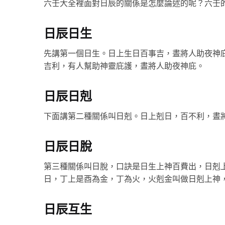
六壬大全裡面對日辰的關係是怎麼論述的呢？六壬
日辰日生
先講第一個日生。日上生日百事吉，晝將人助夜神
吉利，有人幫助神靈庇護，晝將人助夜神庇。
日辰日剋
下面講第二種關係叫日剋。日上剋日，百不利，晝
日辰日脫
第三種關係叫日脫，口訣是日生上神百費出，日剋
日，丁上是酉為金，丁為火，火剋金叫做日剋上神
日辰互生