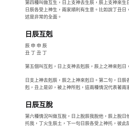
第四種叫做互生，日上支神去生辰，辰上支神來生
日辰各受上神生，兩家順利有生意。比如說丁丑日
述是非常的全面。
日辰互剋
辰 申 申 辰
丑 丁 丑 丁
第五個叫互剋，日上支神去剋辰，辰上之神來剋日
日支上神去剋辰，辰之上神來剋日。第二句，日辰
剋，丑上是卯，被上神所剋，這兩種情況代表著兩
日辰互脫
第六種情況叫做互脫，日上脫辰我脫他，辰上脫日
托我，丁火生辰土，下一句日辰各受上神托，彼此