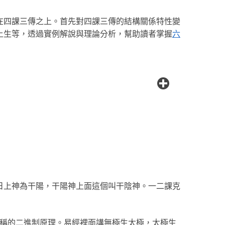
在四課三傳之上。首先對四課三傳的結構關係特性變
上生等，透過實例解說與理論分析，幫助讀者掌握
六
日上神為干陽，干陽神上面這個叫干陰神。一二課克
俗稱的二進制原理。易經裡面講無極生太極，太極生