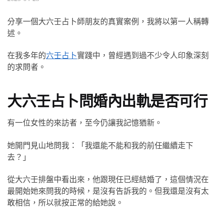
分享一個大六壬占卜師朋友的真實案例，我將以第一人稱轉
述。
在我多年的
六壬占卜
實踐中，曾經遇到過不少令人印象深刻
的求問者。
大六壬占卜問婚內出軌是否可行
有一位女性的來訪者，至今仍讓我記憶猶新。
她開門見山地問我：「我還能不能和我的前任繼續走下
去？」
從大六壬排盤中看出來，他跟現任已經結婚了，這個情況在
最開始她來問我的時候，是沒有告訴我的。但我還是沒有太
敢相信，所以就按正常的給她說。