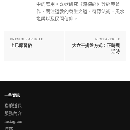
中的應用。喜歡研究《道德經》等經典著
作，關注道教的養生之道、符籙法術、風水
堪輿以及民間信仰。
PREVIOUS ARTICLE
NEXT ARTICLE
上巳節習俗
大六壬排盤方式：正時與
活時
一些資訊
聯繫道長
服務內容
Instagram
博客