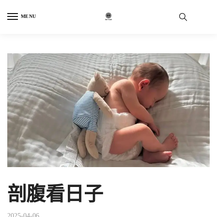
Skip
Skip
to
to
MENU
navigation
content
剖腹看日子
2025-04-06