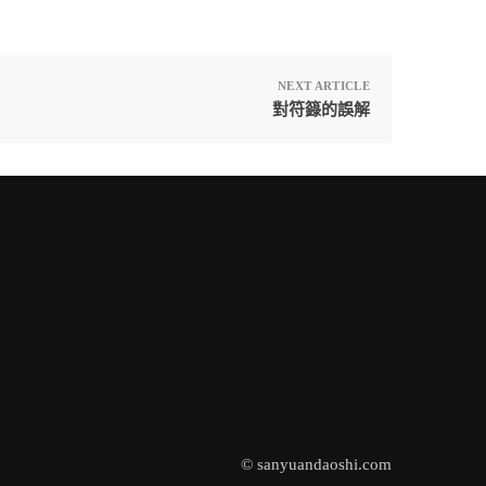
NEXT ARTICLE
對符籙的誤解
© sanyuandaoshi.com