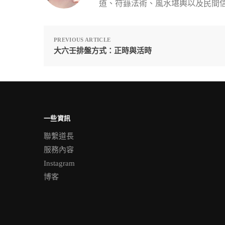
道、符籙法術、風水堪輿以及民間
PREVIOUS ARTICLE
大六壬排盤方式：正時與活時
一些資訊
聯繫道長
服務內容
Instagram
博客