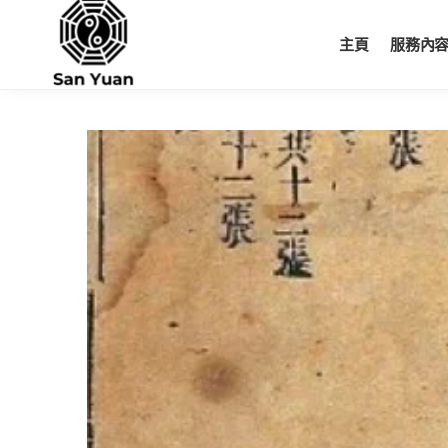
Skip
Skip
to
to
主頁
服務內
navigation
content