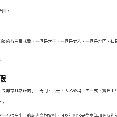
所用。
知道的有三種式盤，一個是六壬，一個是太乙，一個是奇門，這
。
假
，是非常非常晚的了。奇門、六壬、太乙並稱上古三式，實際上
了。
六壬有很多出土的歷史文物資料，可以證明它是從秦漢那個時期