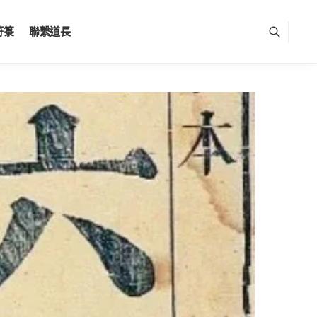
符箓
聯繫道長