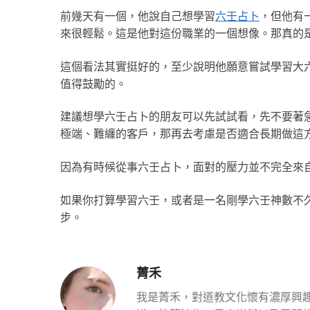
前幾天有一個，他說自己想學習
六壬占卜
，但他有
來很輕鬆。這是他對這份職業的一個想像。那真的
這個看法其實挺好的，至少說明他願意嘗試學習大
值得鼓勵的。
建議想學六壬占卜的朋友可以先試試看，先不要著
極端、難纏的客戶，那再去考慮是否適合長期做這
因為有時候從事六壬占卜，面對的壓力並不完全來
如果你打算學習六壬，或者是一名剛學六壬神數不
步。
菁禾
我是菁禾，對道教文化懷有濃厚興