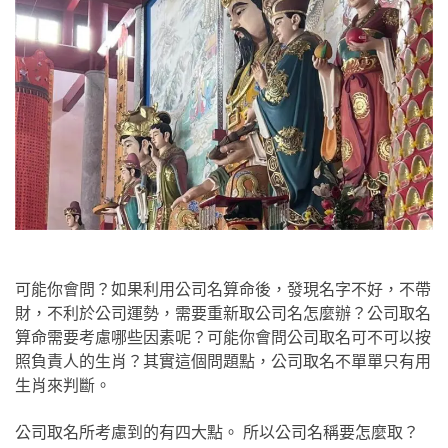
可能你會問？如果利用公司名算命後，發現名字不好，不帶
財，不利於公司運勢，需要重新取公司名怎麼辦？公司取名
算命需要考慮哪些因素呢？可能你會問公司取名可不可以按
照負責人的生肖？其實這個問題點，公司取名不單單只有用
生肖來判斷。
公司取名所考慮到的有四大點。 所以公司名稱要怎麼取？