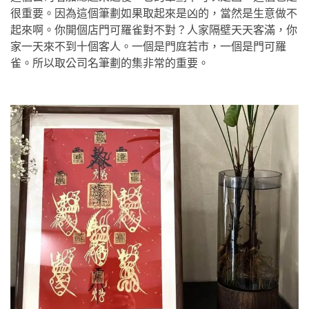
很重要。因為這個筆劃如果取起來是凶的，當然是生意做不
起來啊。你開個店門可羅雀對不對？人家隔壁天天客滿，你
家一天來不到十個客人。一個是門庭若市，一個是門可羅
雀。所以取公司名筆劃的集非常的重要。