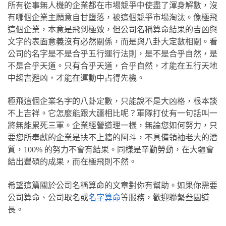
所有從事無人機的企業都在市場競爭中使盡了渾身解數，沒
有哪個企業主願意自甘墮落，被這個競爭市場淘汰。像極飛
這個企業，本意是飛到極致，但公司名稱算命結果的吉凶與
文字的表面意義沒有必然關係，而是與八卦大定數相關。看
公司的名字是不是合乎五行運行法則，是不是合乎自然，是
不是合乎天道。只有合乎天道，合乎自然，才能在五行天地
中趨吉避凶，才能在運動中占得先機。
極飛這個企業名字的八卦定數，只能說不是大凶格，根本談
不上吉祥。它怎麼能跟大疆相比呢？軍隊打仗有一句話叫一
將無能累死三軍。企業經營道理一樣，無論您如何努力，只
要您所奉獻的企業是扶不上牆的阿斗，不具備領袖老大的潛
質，100% 的努力不會有結果。同樣是辛勤勞動，在大疆會
結出豐碩的成果，而在極飛則不然。
希望這篇關於公司名稱算命的文章對你有幫助。如果你需要
公司算命、公司取名或
名字算命
等服務，歡迎聯繫叁園道
長。