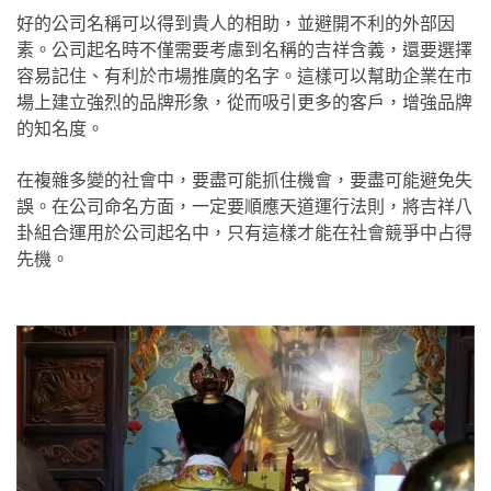
好的公司名稱可以得到貴人的相助，並避開不利的外部因
素。公司起名時不僅需要考慮到名稱的吉祥含義，還要選擇
容易記住、有利於市場推廣的名字。這樣可以幫助企業在市
場上建立強烈的品牌形象，從而吸引更多的客戶，增強品牌
的知名度。
在複雜多變的社會中，要盡可能抓住機會，要盡可能避免失
誤。在公司命名方面，一定要順應天道運行法則，將吉祥八
卦組合運用於公司起名中，只有這樣才能在社會競爭中占得
先機。