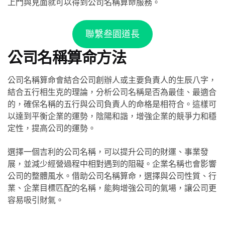
上門與見面就可以得到公司名稱算命服務。
聯繫叁園道長
公司名稱算命方法
公司名稱算命會結合公司創辦人或主要負責人的生辰八字，
結合五行相生克的理論，分析公司名稱是否為最佳、最適合
的，確保名稱的五行與公司負責人的命格是相符合。這樣可
以達到平衡企業的運勢，陰陽和諧，增強企業的競爭力和穩
定性，提高公司的運勢。
選擇一個吉利的公司名稱，可以提升公司的財運、事業發
展，並減少經營過程中相對遇到的阻礙。企業名稱也會影響
公司的整體風水。借助公司名稱算命，選擇與公司性質、行
業、企業目標匹配的名稱，能夠增強公司的氣場，讓公司更
容易吸引財氣。