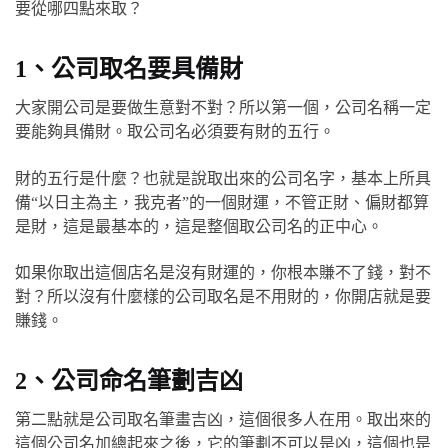
要從哪四點來取？
1、公司取名要具備財
大家開公司是要做生意對不對？所以第一個，公司名稱一定
要能夠具備財。取公司名必須要有財的五行。
財的五行是什麼？也就是說取出來的公司名字，基本上所具
備“以日主為主，我克者”的一個財運，不管正財、偏財都算
是財，這是最基本的，這是整個取公司名的正中心。
如果你取出這個店名是沒有財運的，你根本賺不了錢，對不
對？所以沒有什麼樣的公司取名是不用財的，你開店就是要
賺錢。
2、公司命名筆劃吉凶​
第二點就是公司取名筆畫吉凶，這個很多人在用。取出來的
這個公司名加總起來之後，它的筆劃不可以是凶，這個也是