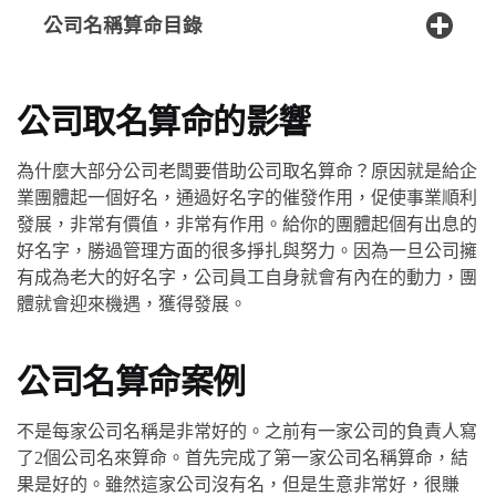
公司名稱算命目錄
公司取名算命的影響
為什麼大部分公司老闆要借助公司取名算命？原因就是給企
業團體起一個好名，通過好名字的催發作用，促使事業順利
發展，非常有價值，非常有作用。給你的團體起個有出息的
好名字，勝過管理方面的很多掙扎與努力。因為一旦公司擁
有成為老大的好名字，公司員工自身就會有內在的動力，團
體就會迎來機遇，獲得發展。
公司名算命案例
不是每家公司名稱是非常好的。之前有一家公司的負責人寫
了2個公司名來算命。首先完成了第一家公司名稱算命，結
果是好的。雖然這家公司沒有名，但是生意非常好，很賺