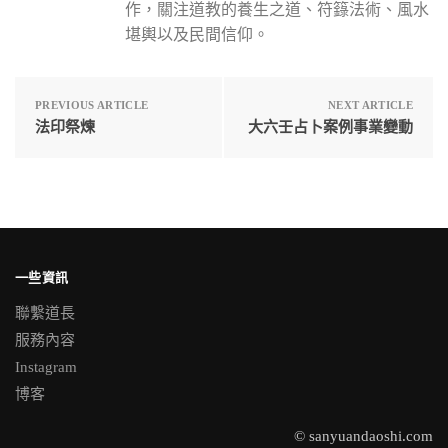
作，關注道教的養生之道、符籙法術、風水
堪輿以及民間信仰。
PREVIOUS ARTICLE
NEXT ARTICLE
法印祭煉
大六壬占卜案例事業變動
一些資訊
聯繫道長
服務內容
Instagram
博客
© sanyuandaoshi.com