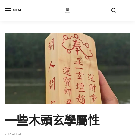
Skip
Skip
to
to
MENU
navigation
content
一些木頭玄學屬性
2025-05-05